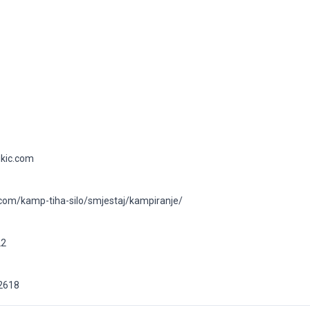
kic.com
k.com/kamp-tiha-silo/smjestaj/kampiranje/
22
2618