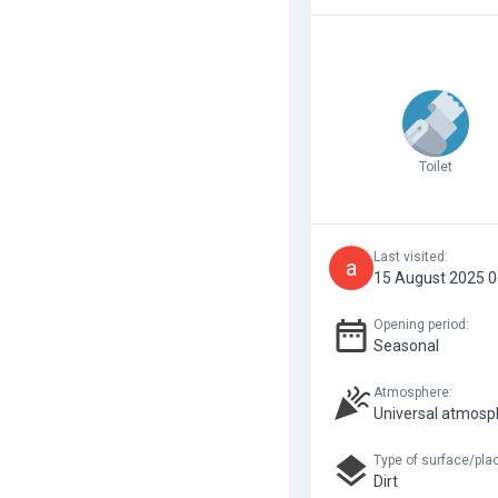
Toilet
Last visited
:
a
15 August 2025 0
Opening period
:
Seasonal
Atmosphere
:
Universal atmosp
Type of surface/pla
Dirt