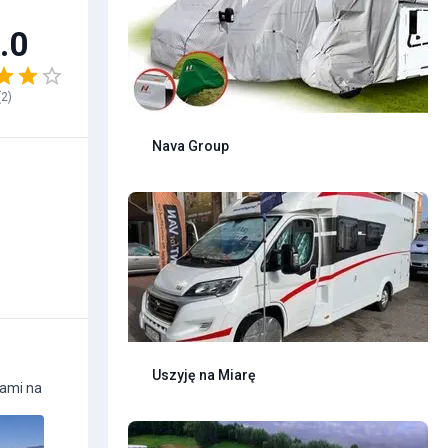
.0
(
2
)
Nava Group
Uszyję na Miarę
kami na