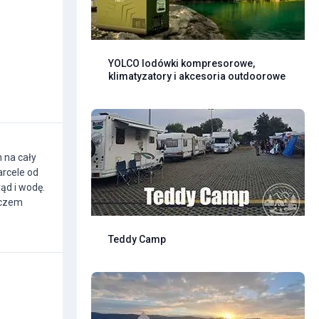
YOLCO lodówki kompresorowe,
klimatyzatory i akcesoria outdoorowe
 na cały
arcele od
ąd i wodę.
ączem
Teddy Camp