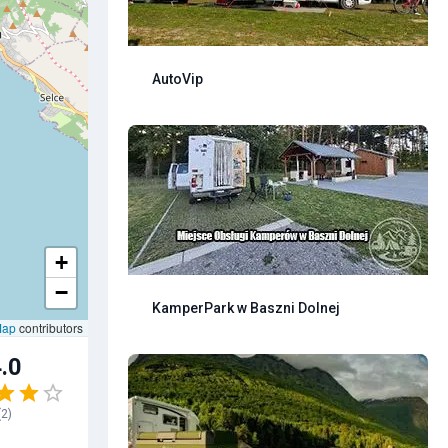
AutoVip
+
−
KamperPark w Baszni Dolnej
Map
contributors
.0
(
2
)