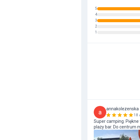
5
4
3
2
1
annakolezenska
a
18 
Super camping. Piękne 
plaży bar. Do centrum 