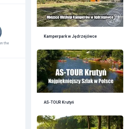
Kamperpark w Jędrzejówce
on the
AS-TOUR Krutyń