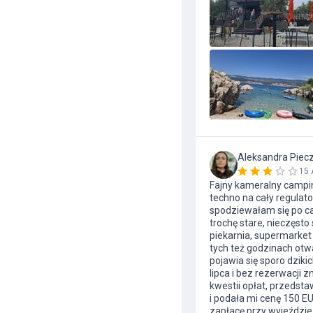
Aleksandra Piec
15 
Fajny kameralny campin
techno na cały regulato
spodziewałam się po cam
trochę stare, nieczęst
piekarnia, supermarket
tych też godzinach otwa
pojawia się sporo dziki
lipca i bez rezerwacji 
kwestii opłat, przedst
i podała mi cenę 150 E
zapłacę przy wyjeździe 