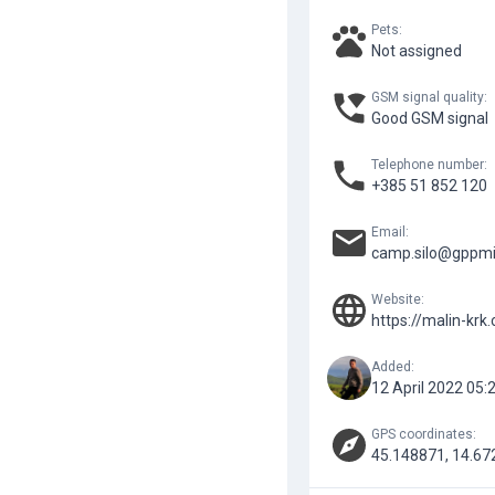
Pets
:
Not assigned
GSM signal quality
:
Good GSM signal
Telephone number
:
+385 51 852 120
Email
:
camp.silo@gppmi
Website
:
https://malin-kr
Added
:
12 April 2022 05:
GPS coordinates
:
45.148871, 14.67