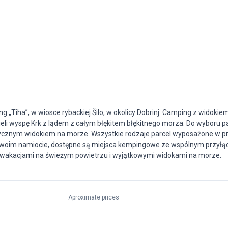
„Tiha”, w wiosce rybackiej Šilo, w okolicy Dobrinj. Camping z widokiem
zieli wyspę Krk z lądem z całym błękitem błękitnego morza. Do wyboru p
ycznym widokiem na morze. Wszystkie rodzaje parcel wyposażone w pr
 swoim namiocie, dostępne są miejsca kempingowe ze wspólnym przył
ię wakacjami na świeżym powietrzu i wyjątkowymi widokami na morze.
Aproximate prices