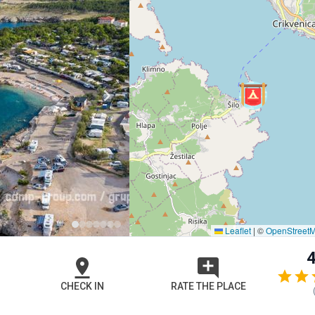
Leaflet
|
©
OpenStreet
4
CHECK IN
RATE THE PLACE