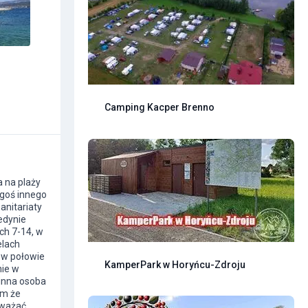
Camping Kacper Brenno
a na plaży
egoś innego
anitariaty
edynie
ch 7-14, w
elach
m w połowie
KamperPark w Horyńcu-Zdroju
nie w
 inna osoba
am że
uważać,