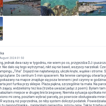
zka
August 2024 01:50
g, jednak dwa razy w tygodniu, nie wiem po co, przyjeżdża DJ i puszcz
r. Nie dało się tego wytrzymać, nikt się nie bawił, wszyscy narzekali. Cz
pingu „Tiha”. Dojazd nie najłatwiejszy, uliczki kręte, wąskie i strome. S
o sprzątane. Do centrum 5 min spacerem. Na terenie campingu otwarta j
 pokazany na mapce znajduje się poza terenem i jest czynny w godzina
rta jest furtka przy sklepie. Plaża piękna, szczególnie ta mała. Na parc
ch zajęcy, widzieliśmy też lisa (trzeba uważać jadąc z psem). Byłam ta
znalazłam miejsce w drugiej linii brzegowej. Niemiła sytuacja spotkała m
awiono mi cenę, poszłam wybrać parcelę, po powrocie obsługiwała mnie
UR wyższą niż poprzednia, że niby system doliczył podatek. Powiedział
i tu niespodzianka - zapłaciłam pierwotną, niższą cenę. Także trzeba 