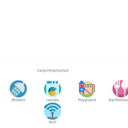
Camp infrastructure
Showers
Laundry
Playground
Bar/Restau
Wi-Fi