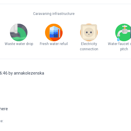
Caravaning infrastructure
Waste water drop
Fresh water refuil
Electricity
Water faucet 
connection
pitch
6:46 by annakolezenska
here
ce
: