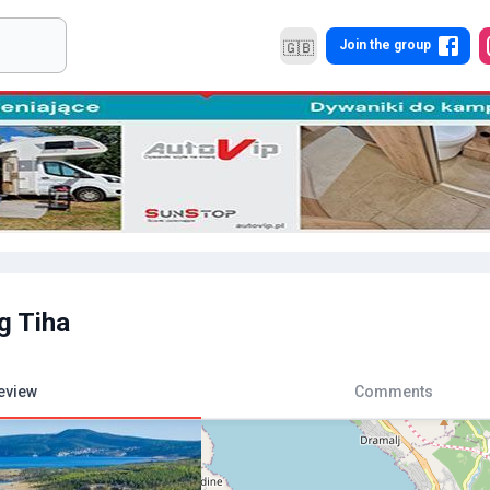
Join the group
🇬🇧
g Tiha
eview
Comments