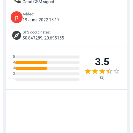
Good GSM signal
Added
:
p
19 June 2022 15:17
GPS coordinates
:
50.847289, 20.695155
5
3.5
4
3
2
(
2
)
1