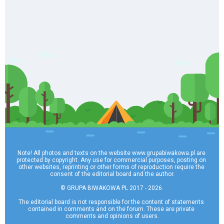
Note! All photos and texts on the website www.grupabiwakowa.pl are 
protected by copyright. Any use for commercial purposes, posting on 
other websites, reprinting or other forms of reproduction require the 
consent of the editorial board and the author.

© GRUPA BIWAKOWA PL 2017 - 2026.

The editorial board is not responsible for the content of statements 
contained in comments and on the forum. These are private 
comments and opinions of users.