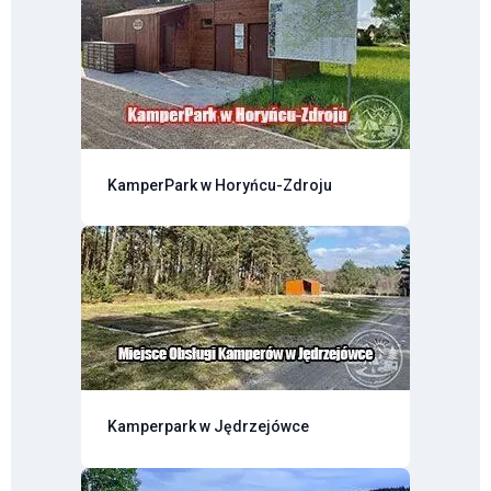
KamperPark w Horyńcu-Zdroju
Kamperpark w Jędrzejówce