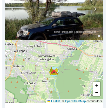
+
−
Leaflet
|
©
OpenStreetMap
contributors