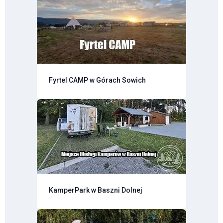
Fyrtel CAMP w Górach Sowich
KamperPark w Baszni Dolnej