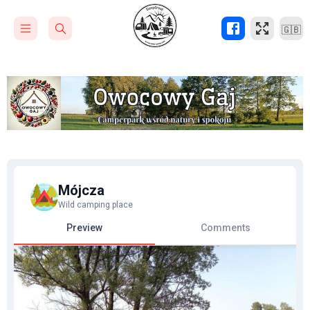
🇬🇧
Mójcza
Wild camping place
Preview
Comments