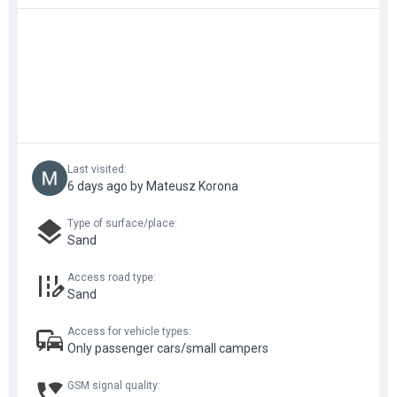
Last visited
:
6 days ago by Mateusz Korona
Type of surface/place
:
Sand
Access road type
:
Sand
Access for vehicle types
:
Only passenger cars/small campers
GSM signal quality
: