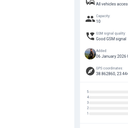
All vehicles acces
Capacity
:
10
GSM signal quality
:
Good GSM signal
Added
:
06 January 2026 
GPS coordinates
:
38.862860, 23.44
5
4
3
2
1