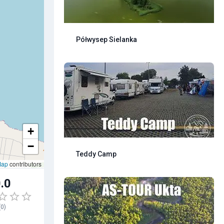
Półwysep Sielanka
+
−
Teddy Camp
Map
contributors
.0
(
0
)