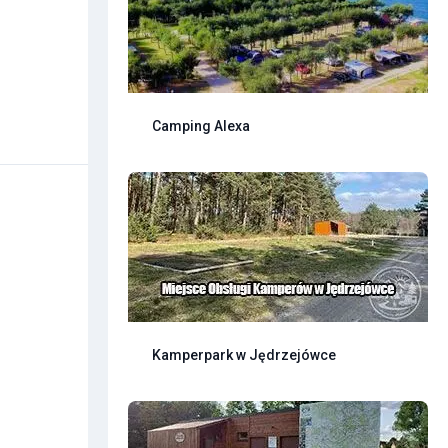
Camping Alexa
Kamperpark w Jędrzejówce