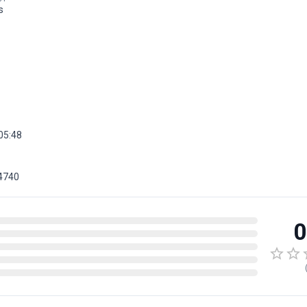
s
05:48
4740
0