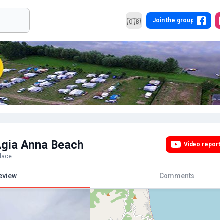
Join the group
🇬🇧
Agia Anna Beach
Video report
lace
eview
Comments