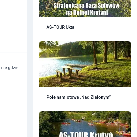
AS-TOUR Ukta
 nie gdzie
Pole namiotowe „Nad Zielonym”