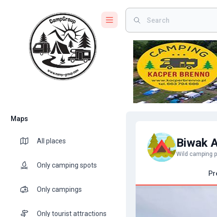
Maps
Biwak 
All places
Wild camping p
Only camping spots
Pr
Only campings
Only tourist attractions