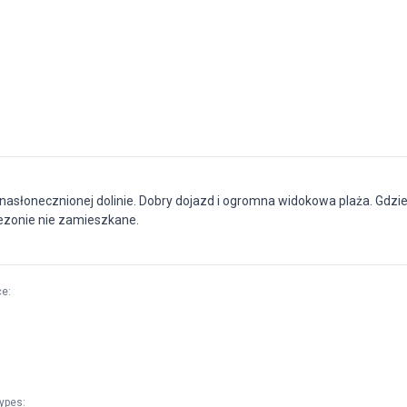
nasłonecznionej dolinie. Dobry dojazd i ogromna widokowa plaża. Gdzie
ezonie nie zamieszkane.
ce
:
types
: