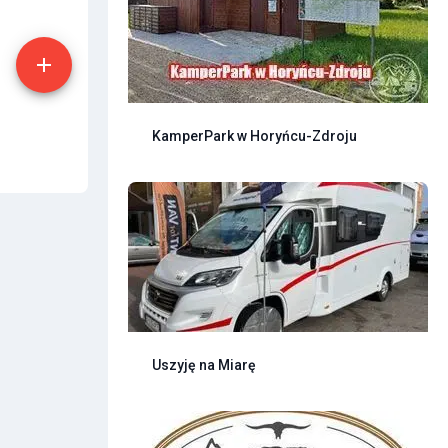
KamperPark w Horyńcu-Zdroju
Uszyję na Miarę