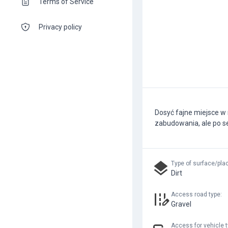
Terms of Service
Privacy policy
Dosyć fajne miejsce w 
zabudowania, ale po s
Type of surface/pla
Dirt
Access road type
:
Gravel
Access for vehicle 