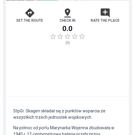
SET THE ROUTE
CHECK IN
RATE THE PLACE
0.0
(
0
)
StpGr. Skagen składał się z punktów wsparcia ze
wszystkich trzech jednostek wojskowych.
Na północ od portu Marynarka Wojenna zbudowała w
1940 r. 12-centymetrową baterię przybrzeżną