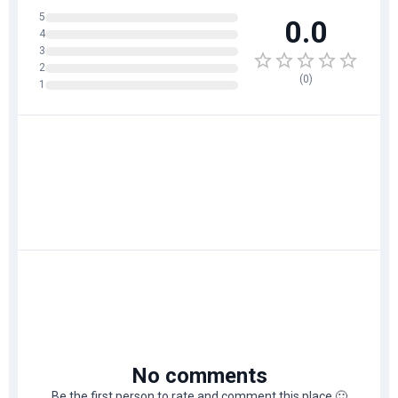
5
0.0
4
3
2
(
0
)
1
No comments
Be the first person to rate and comment this place
🙂