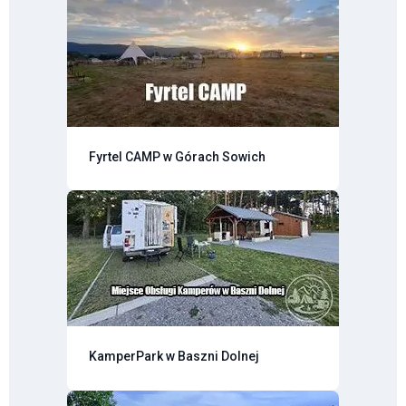
Fyrtel CAMP w Górach Sowich
KamperPark w Baszni Dolnej