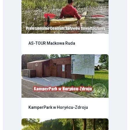
AS-TOUR Maćkowa Ruda
KamperPark w Horyńcu-Zdroju