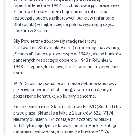
(Sperrbatterie), a w 1942 r. rozbudowała ją o prawdziwe
żelbetowe bunkry. Latem tego samego roku armia
rozpoczęła budowę żelbetowych bunkrów (Infanterie-
Stützpunkt) w najbardziej na północ wysuniętą część
obszaru w Skagen.
Siły Powietrzne zbudowały stację radarową
(Luftwaffen-Stützpunkt Hyäne) na północy i nazwano ją
„Schackal”. Budowę rozpoczęto w 1942 r., ale od bunkrów
pancernych rozpoczęto dopiero w 1943 r. Również w
1943 r. rozpoczęto budowę bunkrów pancernych wokół
portu.
W 1943 roku na południe od miasta wybudowano rowy
przeciwpancerne (Lebstellung), a w roku następnym
poszerzono konstrukcję o bunkry pancerne.
Znajdziecie tu m.in. Stacja radarowa Fu. MG (Seetakt) tuż
przed plażą. Składał się tylko z 2 bunkrów, 622 i V174 .
Niestety bunkier V174 zostaje zniszczony. W piasku
widać tylko pojedyncze kawałki betonu. Bunkier załogi
natomiast jest w dobrym stanie. Za bunkrem V174